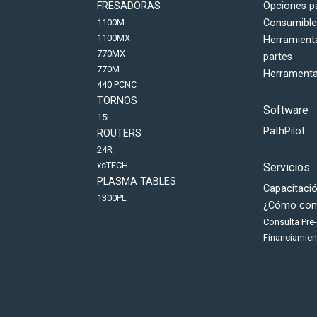
FRESADORAS
Opciones p
1100M
Consumible
1100MX
Herramienta
770MX
partes
770M
Herramenta
440 PCNC
TORNOS
Software
15L
PathPilot
ROUTERS
24R
xsTECH
Servicios
PLASMA TABLES
Capacitació
1300PL
¿Cómo com
Consulta Pre
Financiamien