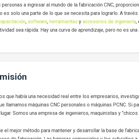
s personas a ingresar al mundo de la fabricación CNC, proporc
 es solo una parte de lo que se necesita para lograrlo. A través 
capacitación
,
software
,
herramientas
y
accesorios de ingeniería
,
tividad sea rápida. Hay una curva de aprendizaje, pero no es una p
 misión
os que había una necesidad real entre los empresarios, investi
que llamamos máquinas CNC personales o máquinas PCNC. Si pa
ugar. Somos una empresa de ingenieros, maquinistas y "chicos de
 el mejor método para mantener y desarrollar la base de fabrica
sos de fabricación. Las barreras comerciales y los subsidios a 